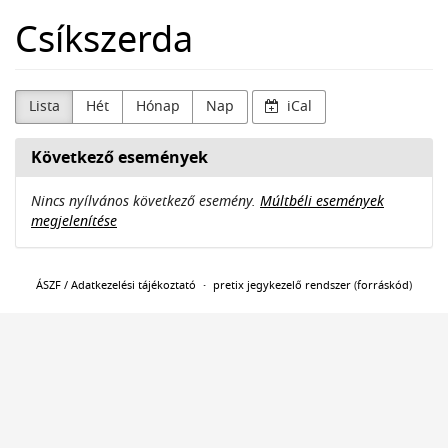
Skip to
Csíkszerda
main
content
Lista
Hét
Hónap
Nap
iCal
Következő események
Nincs nyílvános következő esemény.
Múltbéli események
megjelenítése
ÁSZF / Adatkezelési tájékoztató
pretix jegykezelő rendszer
(
forráskód
)